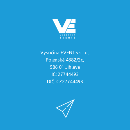
Vysočina EVENTS s.r.o.,
Polenská 4382/2c,
586 01 Jihlava
IČ: 27744493
DIČ: CZ27744493