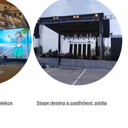
ojekce
Stage desing a zastřešení, pódia